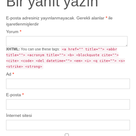
Bir yanıt yazın
E-posta adresiniz yayınlanmayacak.
Gerekli alanlar
*
ile
işaretlenmişlerdir
Yorum
*
XHTML:
You can use these tags:
<a href="" title=""> <abbr
title=""> <acronym title=""> <b> <blockquote cite="">
<cite> <code> <del datetime=""> <em> <i> <q cite=""> <s>
<strike> <strong>
Ad
*
E-posta
*
İnternet sitesi