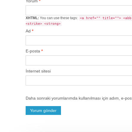
Yorum
*
XHTML:
You can use these tags:
<a href="" title=""> <abb
<strike> <strong>
Ad
*
E-posta
*
İnternet sitesi
Daha sonraki yorumlarımda kullanılması için adım, e-post