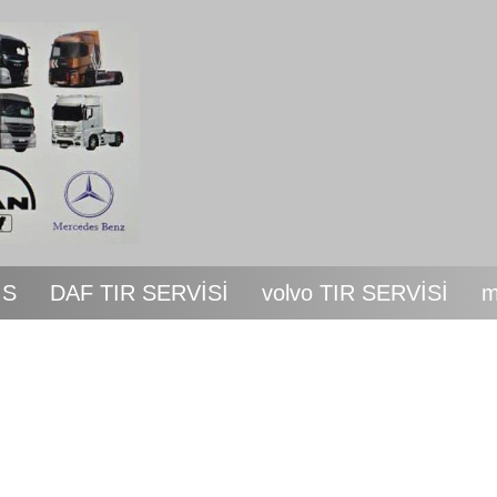
İS
DAF TIR SERVİSİ
volvo TIR SERVİSİ
m