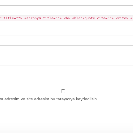
r title=""> <acronym title=""> <b> <blockquote cite=""> <cite> <
a adresim ve site adresim bu tarayıcıya kaydedilsin.