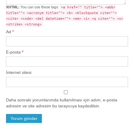
XHTML:
You can use these tags:
<a href="" title=""> <abbr
title=""> <acronym title=""> <b> <blockquote cite="">
<cite> <code> <del datetime=""> <em> <i> <q cite=""> <s>
<strike> <strong>
Ad
*
E-posta
*
İnternet sitesi
Daha sonraki yorumlarımda kullanılması için adım, e-posta
adresim ve site adresim bu tarayıcıya kaydedilsin.