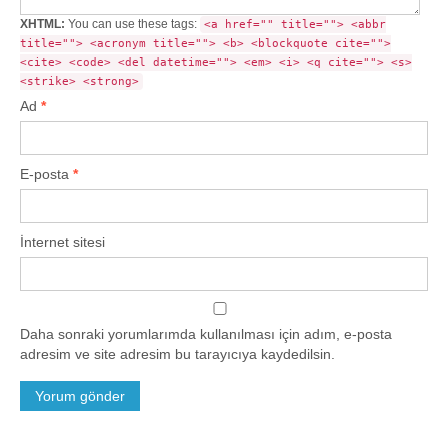
XHTML:
You can use these tags:
<a href="" title=""> <abbr
title=""> <acronym title=""> <b> <blockquote cite="">
<cite> <code> <del datetime=""> <em> <i> <q cite=""> <s>
<strike> <strong>
Ad
*
E-posta
*
İnternet sitesi
Daha sonraki yorumlarımda kullanılması için adım, e-posta
adresim ve site adresim bu tarayıcıya kaydedilsin.