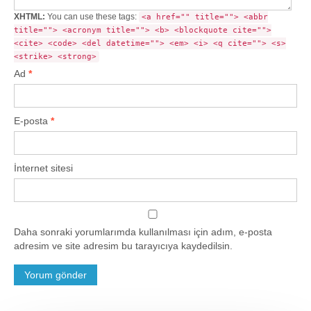
XHTML:
You can use these tags:
<a href="" title=""> <abbr
title=""> <acronym title=""> <b> <blockquote cite="">
<cite> <code> <del datetime=""> <em> <i> <q cite=""> <s>
<strike> <strong>
Ad
*
E-posta
*
İnternet sitesi
Daha sonraki yorumlarımda kullanılması için adım, e-posta
adresim ve site adresim bu tarayıcıya kaydedilsin.