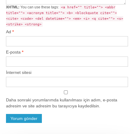
XHTML:
You can use these tags:
<a href="" title=""> <abbr
title=""> <acronym title=""> <b> <blockquote cite="">
<cite> <code> <del datetime=""> <em> <i> <q cite=""> <s>
<strike> <strong>
Ad
*
E-posta
*
İnternet sitesi
Daha sonraki yorumlarımda kullanılması için adım, e-posta
adresim ve site adresim bu tarayıcıya kaydedilsin.