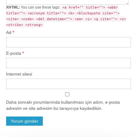
XHTML:
You can use these tags:
<a href="" title=""> <abbr
title=""> <acronym title=""> <b> <blockquote cite="">
<cite> <code> <del datetime=""> <em> <i> <q cite=""> <s>
<strike> <strong>
Ad
*
E-posta
*
İnternet sitesi
Daha sonraki yorumlarımda kullanılması için adım, e-posta
adresim ve site adresim bu tarayıcıya kaydedilsin.