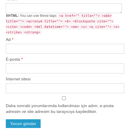
XHTML:
You can use these tags:
<a href="" title=""> <abbr
title=""> <acronym title=""> <b> <blockquote cite="">
<cite> <code> <del datetime=""> <em> <i> <q cite=""> <s>
<strike> <strong>
Ad
*
E-posta
*
İnternet sitesi
Daha sonraki yorumlarımda kullanılması için adım, e-posta
adresim ve site adresim bu tarayıcıya kaydedilsin.