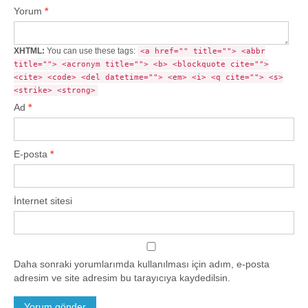
Yorum
*
XHTML:
You can use these tags:
<a href="" title=""> <abbr
title=""> <acronym title=""> <b> <blockquote cite="">
<cite> <code> <del datetime=""> <em> <i> <q cite=""> <s>
<strike> <strong>
Ad
*
E-posta
*
İnternet sitesi
Daha sonraki yorumlarımda kullanılması için adım, e-posta
adresim ve site adresim bu tarayıcıya kaydedilsin.