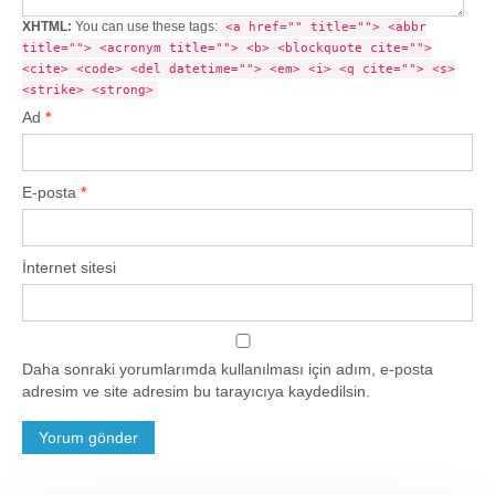
XHTML:
You can use these tags:
<a href="" title=""> <abbr
title=""> <acronym title=""> <b> <blockquote cite="">
<cite> <code> <del datetime=""> <em> <i> <q cite=""> <s>
<strike> <strong>
Ad
*
E-posta
*
İnternet sitesi
Daha sonraki yorumlarımda kullanılması için adım, e-posta
adresim ve site adresim bu tarayıcıya kaydedilsin.