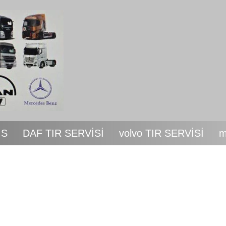
İS
DAF TIR SERVİSİ
volvo TIR SERVİSİ
m