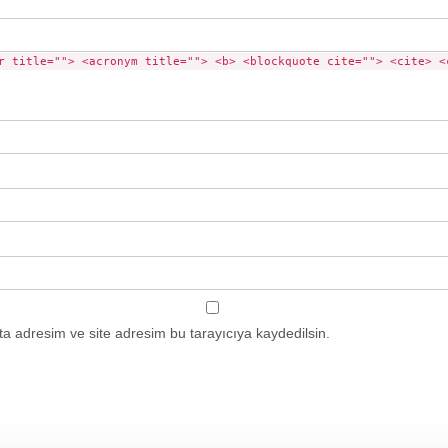
r title=""> <acronym title=""> <b> <blockquote cite=""> <cite> <
a adresim ve site adresim bu tarayıcıya kaydedilsin.