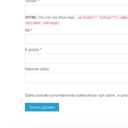
Yorum
*
XHTML:
You can use these tags:
<a href="" title=""> <abb
<strike> <strong>
Ad
*
E-posta
*
İnternet sitesi
Daha sonraki yorumlarımda kullanılması için adım, e-post