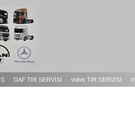
İS
DAF TIR SERVİSİ
volvo TIR SERVİSİ
m