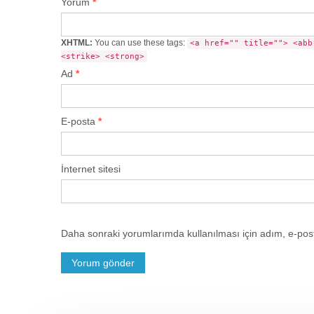
Yorum
*
XHTML:
You can use these tags:
<a href="" title=""> <abb
<strike> <strong>
Ad
*
E-posta
*
İnternet sitesi
Daha sonraki yorumlarımda kullanılması için adım, e-post