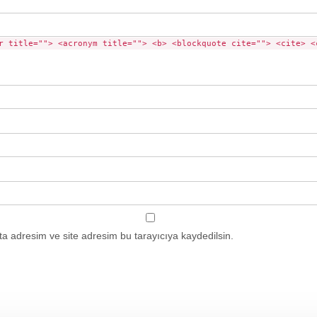
r title=""> <acronym title=""> <b> <blockquote cite=""> <cite> <
a adresim ve site adresim bu tarayıcıya kaydedilsin.