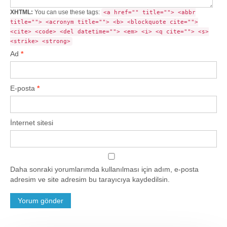
XHTML:
You can use these tags:
<a href="" title=""> <abbr
title=""> <acronym title=""> <b> <blockquote cite="">
<cite> <code> <del datetime=""> <em> <i> <q cite=""> <s>
<strike> <strong>
Ad
*
E-posta
*
İnternet sitesi
Daha sonraki yorumlarımda kullanılması için adım, e-posta
adresim ve site adresim bu tarayıcıya kaydedilsin.